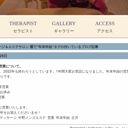
THERAPIST
GALLERY
ACCESS
セラピスト
ギャラリー
アクセス
ージ＆エステサロン 麗で“年末年始”タグの付いているブログ記事
29日
営業について。
、2022年も終わろうとしています。1年間大変お世話になりました。年末年始の営
りです。
通常営業
 お休み
営業
り営業いたします。
年をお迎えくださいませ！
マッサージ
中野メンズエステ
営業
年末年始
正月
Permalink
| Category :
お知らせ
,
メン