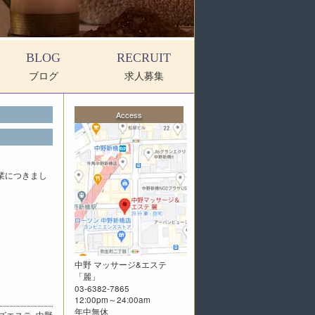
BLOG
RECRUIT
ブログ
求人募集
Access
業につきまし
中野 マッサージ&エステ
「
麗
」
03-6382-7865
12:00pm～24:00am
年中無休
ズエステ
,
中野