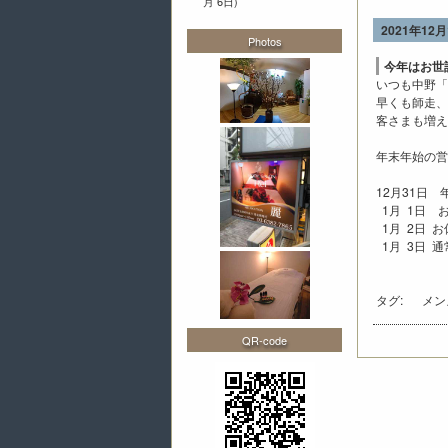
月 6日)
2021年12月
Photos
今年はお世
いつも中野「
早くも師走、
客さまも増
年末年始の営
12月31日
1月 1日 
1月 2日 お
1月 3日 
タグ:
メン
QR-code