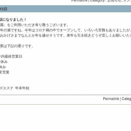
12日
話になりました！
麗」をご利用いただき有り難うございます。
年の瀬ですね。今年はコロナ禍の中でオープンして、いろいろ苦難もありましたが
えおかげさまでなんとか年を越せそうです。来年も引き続きどうぞ宜しくお願いいた
業は下記の通りです。
 年内最終営業日
お休み
休み
通常営業
ズエステ
年末年始
Permalink
| Categ