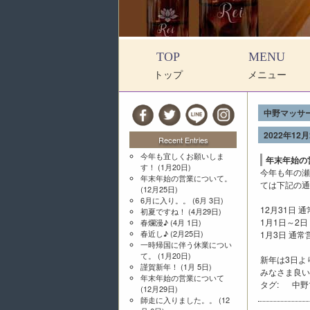
TOP
MENU
トップ
メニュー
中野マッサ
2022年12月
Recent Entries
今年も宜しくお願いしま
年末年始の
す！
(1月20日)
今年も年の瀬
年末年始の営業について。
ては下記の通
(12月25日)
6月に入り。。
(6月 3日)
12月31日 
初夏ですね！
(4月29日)
1月1日～2日
春爛漫♪
(4月 1日)
春近し♪
(2月25日)
1月3日 通常
一時帰国に伴う休業につい
て。
(1月20日)
新年は3日よ
謹賀新年！
(1月 5日)
みなさま良い
年末年始の営業について
タグ:
中野
(12月29日)
師走に入りました。。
(12